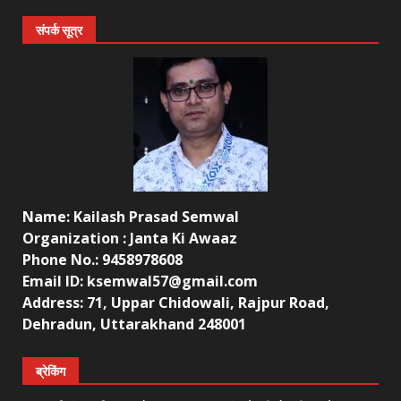
संपर्क सूत्र
Name: Kailash Prasad Semwal
Organization : Janta Ki Awaaz
Phone No.: 9458978608
Email ID: ksemwal57@gmail.com
Address: 71, Uppar Chidowali, Rajpur Road,
Dehradun, Uttarakhand 248001
ब्रेकिंग