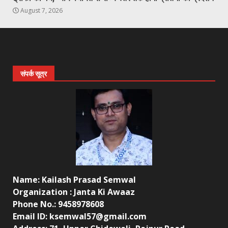
August 7, 2026
संपर्क सूत्र
Name: Kailash Prasad Semwal
Organization : Janta Ki Awaaz
Phone No.: 9458978608
Email ID: ksemwal57@gmail.com